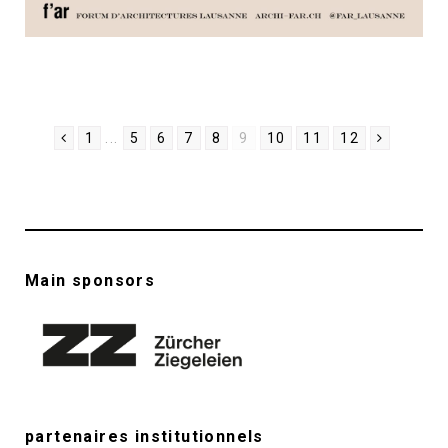
1
...
5
6
7
8
9
10
11
12
Main sponsors
partenaires institutionnels